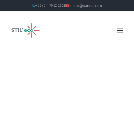
+ 33 (0)4 76 52 52 52
stileco@parolai.com