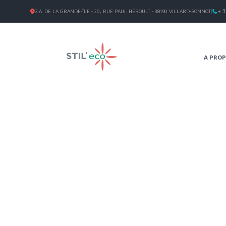
+ 3
Z.A. DE LA GRANDE-ÎLE - 20, RUE PAUL HÉROULT - 38190 VILLARD-BONNOT
A PRO