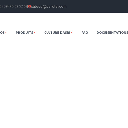
3 (0)4 76 52 52 52
stileco@parolai.com
POS
PRODUITS
CULTURE DASRI
FAQ
DOCUMENTATION