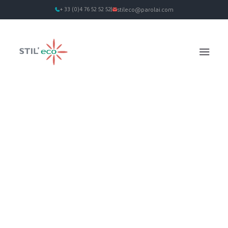
+ 33 (0)4 76 52 52 52
stileco@parolai.com