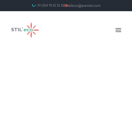
+ 33 (0)4 76 52 52 52
stileco@parolai.com